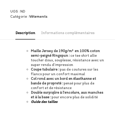
Tee
shirt
épais
UGS :
ND
à
Catégorie :
Vêtements
col
rond
Pigecam
Description
Informations complémentaires
#2
Maille Jersey de 190g/m² en 100% coton
semi-peigné Ringspun :
ce tee shirt allie
toucher doux, souplesse, résistance avec un
super rendu d’impression
Coupe tubulaire :
pas de coutures sur les
flancs pour un confort maximal
Col rond avec un bord en élasthanne et
bande de propreté :
pensé pour plus de
confort et de résistance
Double surpiqûre à l’encolure, aux manches
et à la base :
pour encore plus de solidité
Guide des tailles