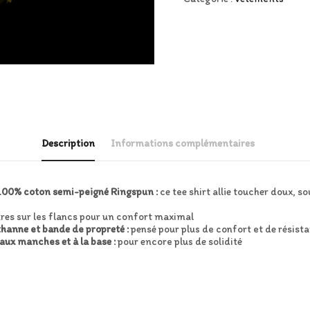
col
rond
Pigecam
#32
Description
Informations complémentaires
100% coton semi-peigné Ringspun :
ce tee shirt allie toucher doux, s
res sur les flancs pour un confort maximal
thanne et bande de propreté :
pensé pour plus de confort et de résist
 aux manches et à la base :
pour encore plus de solidité