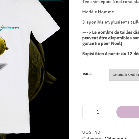
Tee shirt épais à col rond b
Modèle Homme
Disponible en plusieurs taill
—-> Le nombre de tailles dis
peuvent être disponibles su
garantie pour Noël)
Expédition à partir du 12 d
TAILLE
quantité
de
Tee
shirt
épais
UGS :
ND
à
Catégorie :
Vêtements