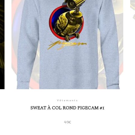
Vêtements
SWEAT À COL ROND PIGECAM #1
49
€