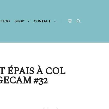
ATTOO
SHOP
CONTACT
Barre de boutique
Rechercher
T ÉPAIS À COL
GECAM #32