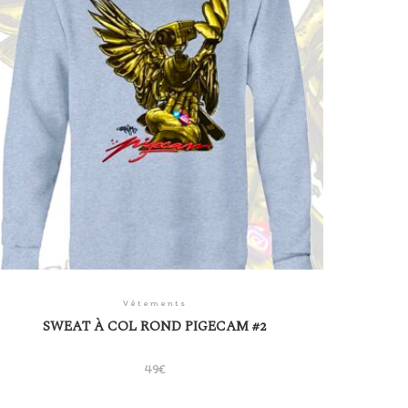
Vêtements
SWEAT À COL ROND PIGECAM #2
49
€