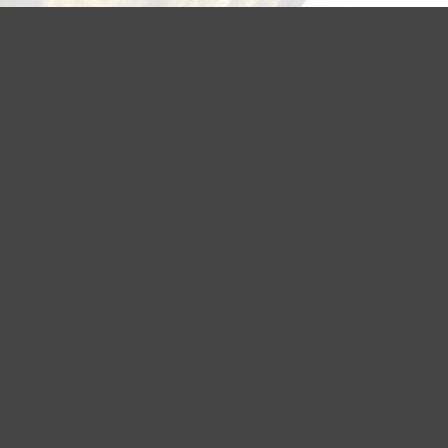
Pigecam
PIGECAM SUR SOCLE #15
280
€
RUPTURE DE STOCK